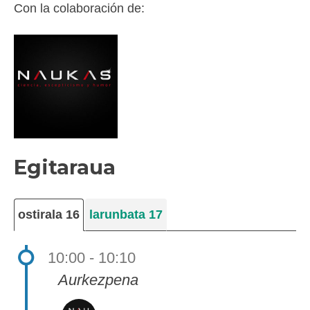
Con la colaboración de:
Egitaraua
ostirala 16
larunbata 17
10:00 - 10:10
Aurkezpena