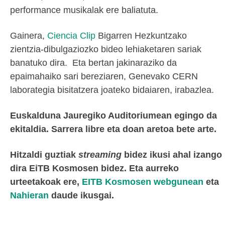
performance musikalak ere baliatuta.
Gainera,
Ciencia Clip
Bigarren Hezkuntzako
zientzia-dibulgaziozko bideo lehiaketaren sariak
banatuko dira. Eta bertan jakinaraziko da
epaimahaiko sari bereziaren, Genevako CERN
laborategia bisitatzera joateko bidaiaren, irabazlea.
Euskalduna Jauregiko Auditoriumean egingo da
ekitaldia. Sarrera libre eta doan aretoa bete arte.
Hitzaldi guztiak
streaming
bidez ikusi ahal izango
dira EiTB Kosmosen bidez. Eta aurreko
urteetakoak ere,
EITB Kosmosen webgunean
eta
Nahieran
daude ikusgai.