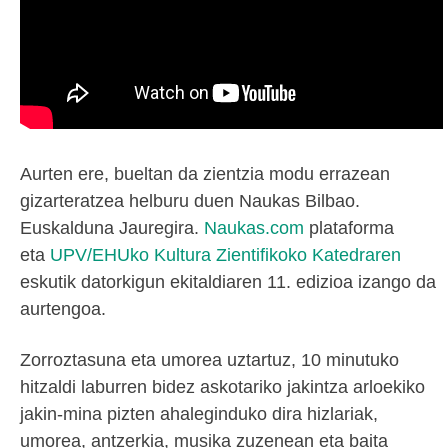
Aurten ere, bueltan da zientzia modu errazean
gizarteratzea helburu duen Naukas Bilbao.
Euskalduna Jauregira.
Naukas.com
plataforma
eta
UPV/EHUko Kultura Zientifikoko Katedraren
eskutik datorkigun ekitaldiaren 11. edizioa izango da
aurtengoa.
Zorroztasuna eta umorea uztartuz, 10 minutuko
hitzaldi laburren bidez askotariko jakintza arloekiko
jakin-mina pizten ahaleginduko dira hizlariak,
umorea, antzerkia, musika zuzenean eta baita